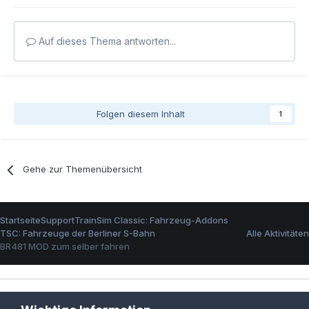
Auf dieses Thema antworten...
Folgen diesem Inhalt
1
Gehe zur Themenübersicht
Startseite
Support
TrainSim Classic: Fahrzeug-Addons
TSC: Fahrzeuge der Berliner S-Bahn
Alle Aktivitäten
BR481 MOD zum selber fahren
Sprachen
Datenschutzerklärung
Kontakt
Cookies