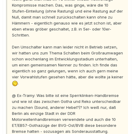
Kompromisse machen. Das, was ginge, wäre die 10
Stufen-Einteilung (ohne Rastung) und eine Rastung auf der
Null, damit man schnell zurückschalten kann ohne zu
Hämmern - eigentlich genauso wie es jetzt schon ist, aber
eben etwas gröber geschaltet, z.B. in 5er- oder 10er-
Schritten.
Den Umschalter kann man leider nicht in Betrieb setzen,
wir hatten uns zum Thema Schalten beim Großraumwagen
schon wochenlang im Entwicklungsstadium unterhalten,
um einen gemeinsamen Nenner zu finden. Ich finde das
eigentlich so ganz gelungen, wenn ich auch gern meine
vier Vorwahlstufen gesehen hätte, aber die wollte ja keiner
.
@ Ex-Tramy: Was bitte ist eine Sperrklinken-Handbremse
und wie ist das zwischen Gotha und Reko unterscheidbar
zu machen (Sound, anderer Hebel?)? Ich weiß nur, daß
Berlin als einzige Stadt in der DDR
Motorwellenhandbremsen verwendete und auch die 10
ET/EB57-Gothazüge der BVG-Ost/BVB diese besondere
Bremse hatten - sozusagen als Sonderausstattung.