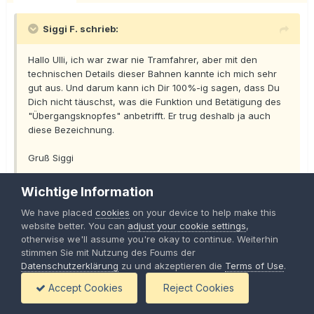
Siggi F. schrieb:
Hallo Ulli, ich war zwar nie Tramfahrer, aber mit den
technischen Details dieser Bahnen kannte ich mich sehr
gut aus. Und darum kann ich Dir 100%-ig sagen, dass Du
Dich nicht täuschst, was die Funktion und Betätigung des
"Übergangsknopfes" anbetrifft. Er trug deshalb ja auch
diese Bezeichnung.
Gruß Siggi
Danke Siggi,
Wichtige Information
dann hilf mir doch bitte mal bei der Funktion der anderen 3
Knöpfe weiter :
We have placed
cookies
on your device to help make this
mittlerer ovaler Knopf : Warnglocke
website better. You can
adjust your cookie settings
,
otherwise we'll assume you're okay to continue. Weiterhin
links in Fahrtrichtung vorn : Weichenkontakt "mit Strom"
stimmen Sie mit Nutzung des Foums der
ueberfahren
Datenschutzerklärung
zu und akzeptieren die
Terms of Use
.
links in Fahrtrichtung hinten : Weichenkontakt "stromlos"
ueberfahren (Heizung aus)
Accept Cookies
Reject Cookies
Wenn das auch noch stimmt vertraue ich meinen grauen Zellen
wieder etwas mehr