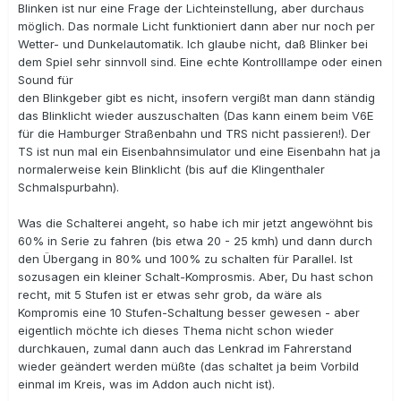
Blinken ist nur eine Frage der Lichteinstellung, aber durchaus
möglich. Das normale Licht funktioniert dann aber nur noch per
Wetter- und Dunkelautomatik. Ich glaube nicht, daß Blinker bei
dem Spiel sehr sinnvoll sind. Eine echte Kontrolllampe oder einen
Sound für
den Blinkgeber gibt es nicht, insofern vergißt man dann ständig
das Blinklicht wieder auszuschalten (Das kann einem beim V6E
für die Hamburger Straßenbahn und TRS nicht passieren!). Der
TS ist nun mal ein Eisenbahnsimulator und eine Eisenbahn hat ja
normalerweise kein Blinklicht (bis auf die Klingenthaler
Schmalspurbahn).
Was die Schalterei angeht, so habe ich mir jetzt angewöhnt bis
60% in Serie zu fahren (bis etwa 20 - 25 kmh) und dann durch
den Übergang in 80% und 100% zu schalten für Parallel. Ist
sozusagen ein kleiner Schalt-Komprosmis. Aber, Du hast schon
recht, mit 5 Stufen ist er etwas sehr grob, da wäre als
Kompromis eine 10 Stufen-Schaltung besser gewesen - aber
eigentlich möchte ich dieses Thema nicht schon wieder
durchkauen, zumal dann auch das Lenkrad im Fahrerstand
wieder geändert werden müßte (das schaltet ja beim Vorbild
einmal im Kreis, was im Addon auch nicht ist).