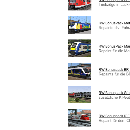
RW Bonuspack BR 
Triebzüge in Lack
RW BonusPack Met
Repaints div. Fah
RW BonusPack Marr
Repaint für die M
RW Bonuspack BR 
Repaints für die B
RW Bonuspack Güt
zusätzliche KI-Gü
RW Bonuspack ICE
Repaint für den I