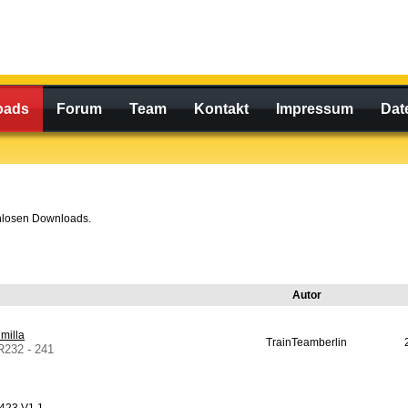
oads
Forum
Team
Kontakt
Impressum
Dat
enlosen Downloads.
Autor
milla
TrainTeamberlin
R232 - 241