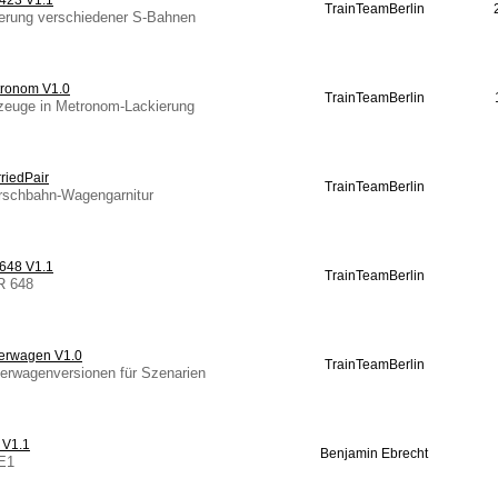
423 V1.1
TrainTeamBerlin
ierung verschiedener S-Bahnen
ronom V1.0
TrainTeamBerlin
rzeuge in Metronom-Lackierung
iedPair
TrainTeamBerlin
arschbahn-Wagengarnitur
648 V1.1
TrainTeamBerlin
R 648
erwagen V1.0
TrainTeamBerlin
terwagenversionen für Szenarien
 V1.1
Benjamin Ebrecht
CE1