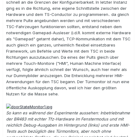
schnell an die Grenzen der Konfigurierbarkeit. In letzter Instanz
ging es in die Richtung, eine eigene Schnittstelle zwischen der
Hardware und dem TS-Conductor zu programmieren.. da gleich
mehrere Pulte angebunden werden und mit verschiedenen
TSC-Fahrzeugen funktionieren sollten, entstand neben dem
notwendigen Gamepad-Ausleser (i.d.R. kommt externe Hardware
als "Gamepad" getarnt daher), TCP-Kommunikation mit dem TSC
auch gleich ein ganzes, unheimlich flexibel einsetzbares
Framework, um Befehle und Werte mit dem TSC in beide
Richtungen auszutauschen. Da eines der Pults gleich über
mehrere Touch-Monitore ("HMI", Human Machine Interface)
verfügt, folgte ähnlich schnell der Wunsch, auch hier mehr als
nur Dummybilder anzuzeigen. Die Entwicklung mehrerer HMI-
Anwendungen für den TSC begann. Der Türmonitor ist nun eine
öffentliche Auskopplung davon, weil ich hier den größten
Nutzen für die Masse sehe.
So kann es während der Experimente aussehen: Inbetriebnahme
der BR483 mit echter Tfz-Hardware im Fenstermodus und mit
reichlich Debug-Ausgaben im Hintergrund (links) und erste HMI-
Tests auch bezüglich des Türmonitors, aber noch ohne