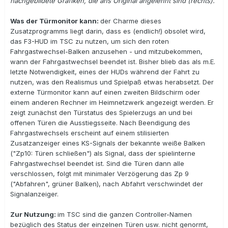
nachgebildete Grafiken, die ans Original angelehnt sind (rechts).
Was der Türmonitor kann:
der Charme dieses
Zusatzprogramms liegt darin, dass es (endlich!) obsolet wird,
das F3-HUD im TSC zu nutzen, um sich den roten
Fahrgastwechsel-Balken anzusehen - und mitzubekommen,
wann der Fahrgastwechsel beendet ist. Bisher blieb das als m.E.
letzte Notwendigkeit, eines der HUDs während der Fahrt zu
nutzen, was den Realismus und Spielpaß etwas herabsetzt. Der
externe Türmonitor kann auf einen zweiten Bildschirm oder
einem anderen Rechner im Heimnetzwerk angezeigt werden. Er
zeigt zunächst den Türstatus des Spielerzugs an und bei
offenen Türen die Ausstiegsseite. Nach Beendigung des
Fahrgastwechsels erscheint auf einem stilisierten
Zusatzanzeiger eines KS-Signals der bekannte weiße Balken
("Zp10: Türen schließen") als Signal, dass der spielinterne
Fahrgastwechsel beendet ist. Sind die Türen dann alle
verschlossen, folgt mit minimaler Verzögerung das Zp 9
("Abfahren", grüner Balken), nach Abfahrt verschwindet der
Signalanzeiger.
Zur Nutzung:
im TSC sind die ganzen Controller-Namen
bezüglich des Status der einzelnen Türen usw. nicht genormt,