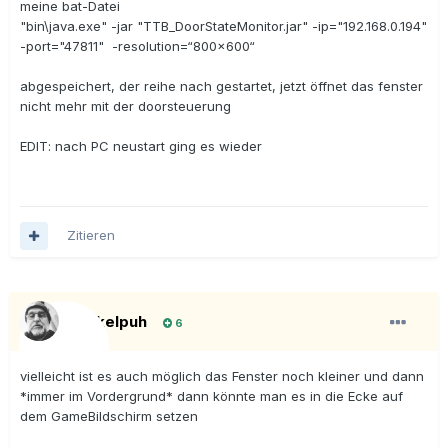
meine bat-Datei
"bin\java.exe" -jar "TTB_DoorStateMonitor.jar" -ip="192.168.0.194"
-port="47811" -resolution=“800x600“
abgespeichert, der reihe nach gestartet, jetzt öffnet das fenster
nicht mehr mit der doorsteuerung
EDIT: nach PC neustart ging es wieder
Zitieren
Onkelpuh
6
vielleicht ist es auch möglich das Fenster noch kleiner und dann
*immer im Vordergrund* dann könnte man es in die Ecke auf
dem GameBildschirm setzen