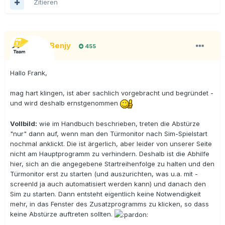
Zitieren
BigBenjy
455
Hallo Frank,
mag hart klingen, ist aber sachlich vorgebracht und begründet -
und wird deshalb ernstgenommen
Vollbild:
wie im Handbuch beschrieben, treten die Abstürze
"nur" dann auf, wenn man den Türmonitor nach Sim-Spielstart
nochmal anklickt. Die ist ärgerlich, aber leider von unserer Seite
nicht am Hauptprogramm zu verhindern. Deshalb ist die Abhilfe
hier, sich an die angegebene Startreihenfolge zu halten und den
Türmonitor erst zu starten (und auszurichten, was u.a. mit -
screenId ja auch automatisiert werden kann) und danach den
Sim zu starten. Dann entsteht eigentlich keine Notwendigkeit
mehr, in das Fenster des Zusatzprogramms zu klicken, so dass
keine Abstürze auftreten sollten.