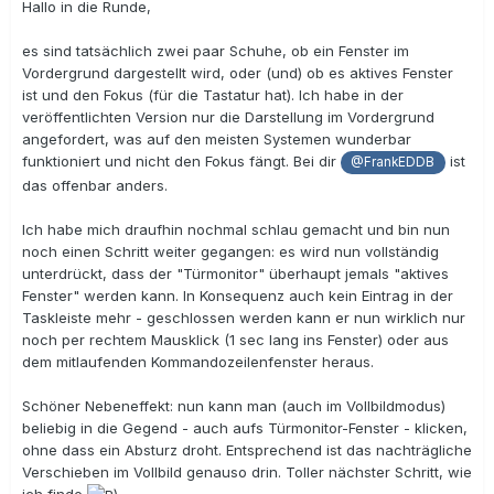
Hallo in die Runde,
es sind tatsächlich zwei paar Schuhe, ob ein Fenster im
Vordergrund dargestellt wird, oder (und) ob es aktives Fenster
ist und den Fokus (für die Tastatur hat). Ich habe in der
veröffentlichten Version nur die Darstellung im Vordergrund
angefordert, was auf den meisten Systemen wunderbar
funktioniert und nicht den Fokus fängt. Bei dir
ist
@FrankEDDB
das offenbar anders.
Ich habe mich draufhin nochmal schlau gemacht und bin nun
noch einen Schritt weiter gegangen: es wird nun vollständig
unterdrückt, dass der "Türmonitor" überhaupt jemals "aktives
Fenster" werden kann. In Konsequenz auch kein Eintrag in der
Taskleiste mehr - geschlossen werden kann er nun wirklich nur
noch per rechtem Mausklick (1 sec lang ins Fenster) oder aus
dem mitlaufenden Kommandozeilenfenster heraus.
Schöner Nebeneffekt: nun kann man (auch im Vollbildmodus)
beliebig in die Gegend - auch aufs Türmonitor-Fenster - klicken,
ohne dass ein Absturz droht. Entsprechend ist das nachträgliche
Verschieben im Vollbild genauso drin. Toller nächster Schritt, wie
ich finde