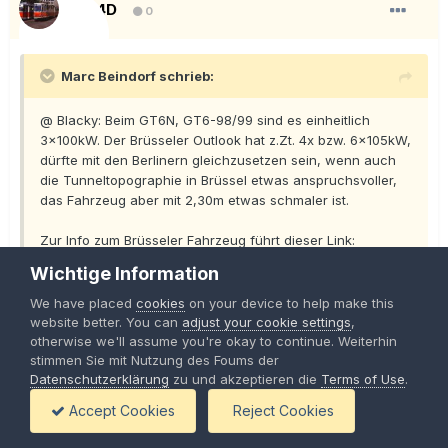
KT4D
0
Marc Beindorf schrieb:
@ Blacky: Beim GT6N, GT6-98/99 sind es einheitlich
3x100kW. Der Brüsseler Outlook hat z.Zt. 4x bzw. 6x105kW,
dürfte mit den Berlinern gleichzusetzen sein, wenn auch
die Tunneltopographie in Brüssel etwas anspruchsvoller,
das Fahrzeug aber mit 2,30m etwas schmaler ist.
Zur Info zum Brüsseler Fahrzeug führt dieser Link:
http://www.betriebsrat-ivb.at/bilder/2004/...fnl%20final.pdf
Wichtige Information
We have placed
cookies
on your device to help make this
@ Tram_62: Der GT6N/-98/-99 ist nicht als MSTS-Modell
website better. You can
adjust your cookie settings
,
erhältlich, bislang gibt es nur ein sehr hübsches TRS-
otherwise we'll assume you're okay to continue. Weiterhin
stimmen Sie mit Nutzung des Foums der
Modell von der Conny, der wir auch das Rathaus und den
Datenschutzerklärung
zu und akzeptieren die
Terms of Use
.
Betriebshof Köpenick zu verdanken haben.
Accept Cookies
Reject Cookies
'Marc Beindorf' weist du ob conny den gt veröfentlichen würde