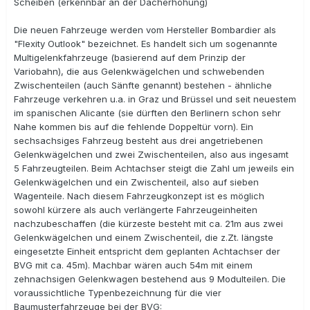
Scheiben (erkennbar an der Dacherhöhung)
Die neuen Fahrzeuge werden vom Hersteller Bombardier als
"Flexity Outlook" bezeichnet. Es handelt sich um sogenannte
Multigelenkfahrzeuge (basierend auf dem Prinzip der
Variobahn), die aus Gelenkwägelchen und schwebenden
Zwischenteilen (auch Sänfte genannt) bestehen - ähnliche
Fahrzeuge verkehren u.a. in Graz und Brüssel und seit neuestem
im spanischen Alicante (sie dürften den Berlinern schon sehr
Nahe kommen bis auf die fehlende Doppeltür vorn). Ein
sechsachsiges Fahrzeug besteht aus drei angetriebenen
Gelenkwägelchen und zwei Zwischenteilen, also aus ingesamt
5 Fahrzeugteilen. Beim Achtachser steigt die Zahl um jeweils ein
Gelenkwägelchen und ein Zwischenteil, also auf sieben
Wagenteile. Nach diesem Fahrzeugkonzept ist es möglich
sowohl kürzere als auch verlängerte Fahrzeugeinheiten
nachzubeschaffen (die kürzeste besteht mit ca. 21m aus zwei
Gelenkwägelchen und einem Zwischenteil, die z.Zt. längste
eingesetzte Einheit entspricht dem geplanten Achtachser der
BVG mit ca. 45m). Machbar wären auch 54m mit einem
zehnachsigen Gelenkwagen bestehend aus 9 Modulteilen. Die
voraussichtliche Typenbezeichnung für die vier
Baumusterfahrzeuge bei der BVG: