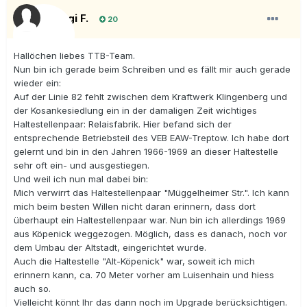
Siggi F.
20
Hallöchen liebes TTB-Team.
Nun bin ich gerade beim Schreiben und es fällt mir auch gerade
wieder ein:
Auf der Linie 82 fehlt zwischen dem Kraftwerk Klingenberg und
der Kosankesiedlung ein in der damaligen Zeit wichtiges
Haltestellenpaar: Relaisfabrik. Hier befand sich der
entsprechende Betriebsteil des VEB EAW-Treptow. Ich habe dort
gelernt und bin in den Jahren 1966-1969 an dieser Haltestelle
sehr oft ein- und ausgestiegen.
Und weil ich nun mal dabei bin:
Mich verwirrt das Haltestellenpaar "Müggelheimer Str.". Ich kann
mich beim besten Willen nicht daran erinnern, dass dort
überhaupt ein Haltestellenpaar war. Nun bin ich allerdings 1969
aus Köpenick weggezogen. Möglich, dass es danach, noch vor
dem Umbau der Altstadt, eingerichtet wurde.
Auch die Haltestelle "Alt-Köpenick" war, soweit ich mich
erinnern kann, ca. 70 Meter vorher am Luisenhain und hiess
auch so.
Vielleicht könnt Ihr das dann noch im Upgrade berücksichtigen.