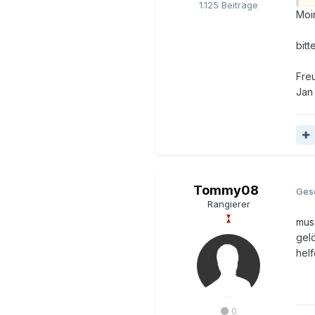
1.125 Beiträge
Moi
bit
Fre
Jan
Tommy08
Ges
Rangierer
mus
gelö
hel
0