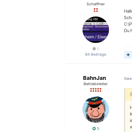
Schaffner
Hal
Sch
C:\
Du h
0
84 Beiträge
BahnJan
Ges
Betriebsleiter
H
I
i
w
5