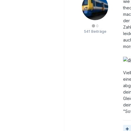
wie 
theo
mach
der
0
Zah
541 Beiträge
lei
auch
mor
Viel
ein
abg
dei
Glei
dein
"So