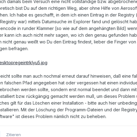
ich damals beim Versuch eine nicht vollständige bzw. abgebrochene 
retisch bist Du auf dem richtigen Weg, aber ohne Hilfe von Aerosoft
en. Ich habe es geschafft, in dem ich einen Eintrag in der Registry 
 Registry war) mittels Datumsuche im Explorer fand und gelöscht hab
lencode in runder Klammer [so wie auf dem angehängten Bild] wenn 
der kann ich auch nicht mehr sagen, wo ich den genau gefunden ha
 nicht genau weißt wo Du den Eintrag findest, lieber die Finger vo
gen befragen.
leicht sollte man auch nochmal erneut darauf hinweisen, daß eine fals
en falschen Pfad angegeben hat oder vergessen hat einen individue
ebrochen werden sollte, sondern erst normal beendet und dann mi
nstalliert bzw. rückgängig gemacht werden muß, um dieses Problem
ches gilt für das Löschen einer Installation - bitte auch hier unbed
stallieren. Mit der Löschung der Programm-Dateien und der Registry
ftware" ist dieses Problem nämlich nicht zu beheben.
Zitieren