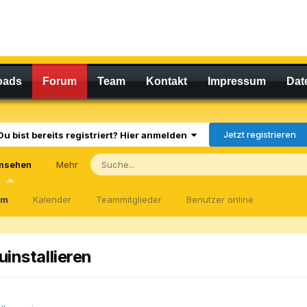
oads
Forum
Team
Kontakt
Impressum
Dat
Jetzt registrieren
Du bist bereits registriert? Hier anmelden
msehen
Mehr
um
Kalender
Teammitglieder
Benutzer online
uinstallieren