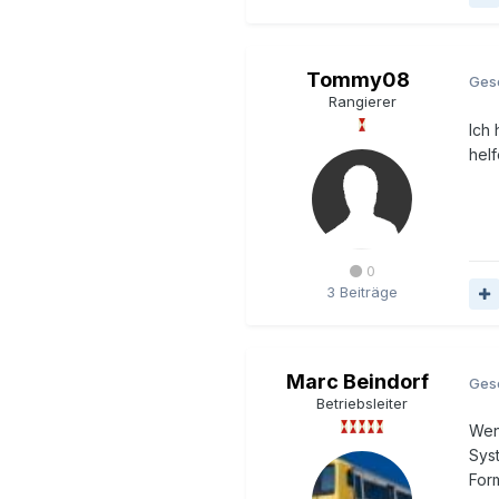
Tommy08
Ges
Rangierer
Ich
hel
0
3 Beiträge
Marc Beindorf
Ges
Betriebsleiter
Wen
Sys
Form