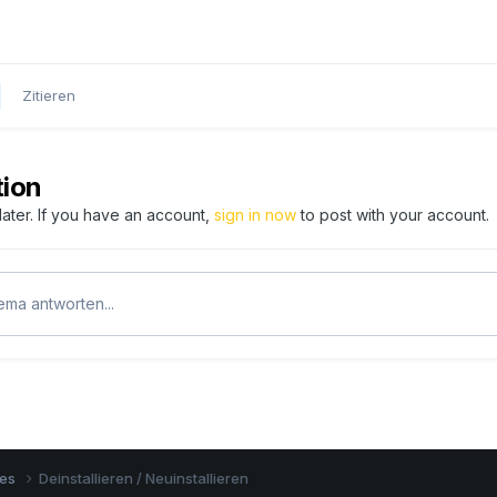
Zitieren
tion
ater. If you have an account,
sign in now
to post with your account.
ma antworten...
nes
Deinstallieren / Neuinstallieren