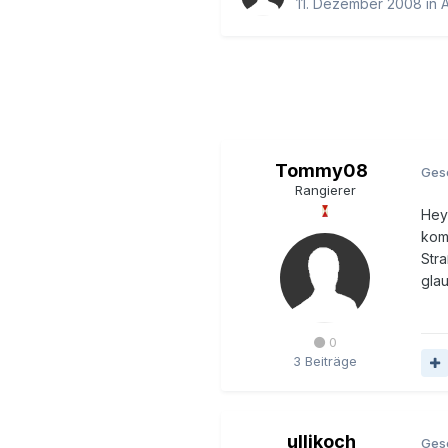
11. Dezember 2008
in
Tommy08
Ges
Rangierer
Hey 
komm
Stra
glau
0
3 Beiträge
ullikoch
Ges