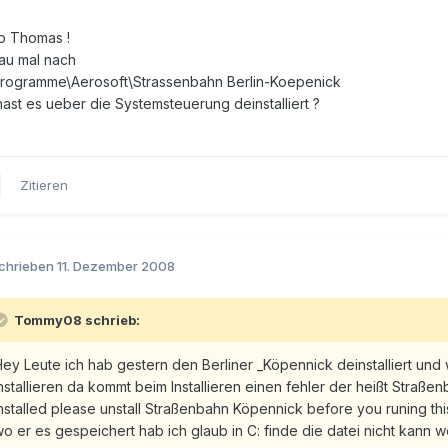
lo Thomas !
au mal nach
Programme\Aerosoft\Strassenbahn Berlin-Koepenick
ast es ueber die Systemsteuerung deinstalliert ?
Zitieren
chrieben
11. Dezember 2008
Tommy08 schrieb:
ey Leute ich hab gestern den Berliner _Köpennick deinstalliert und
nstallieren da kommt beim Installieren einen fehler der heißt Straße
nstalled please unstall Straßenbahn Köpennick before you runing this i
o er es gespeichert hab ich glaub in C: finde die datei nicht kann