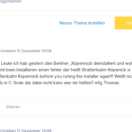
Allgemeines
Neues Thema erstellen
Au
chrieben
11. Dezember 2008
Leute ich hab gestern den Berliner _Köpennick deinstalliert und woll
t beim Installieren einen fehler der heißt Straßenbahn-Köpenick is a
ßenbahn Köpennick before you runing this installer again!!! Weißt ni
b in C: finde die datei nicht kann wer mir helfen? mfg Thomas
Zitieren
chrieben
11. Dezember 2008