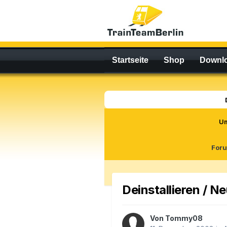
Startseite
Shop
Downl
U
For
Deinstallieren / Ne
Von
Tommy08