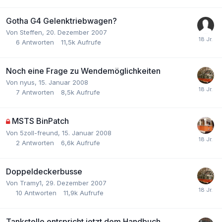
Gotha G4 Gelenktriebwagen?
Von
Steffen
,
20. Dezember 2007
6
Antworten
11,5k
Aufrufe
Noch eine Frage zu Wendemöglichkeiten
Von
nyus
,
15. Januar 2008
7
Antworten
8,5k
Aufrufe
MSTS BinPatch
Von
5zoll-freund
,
15. Januar 2008
2
Antworten
6,6k
Aufrufe
Doppeldeckerbusse
Von
Tramy1
,
29. Dezember 2007
10
Antworten
11,9k
Aufrufe
Tankstelle entspricht jetzt dem Handbuch