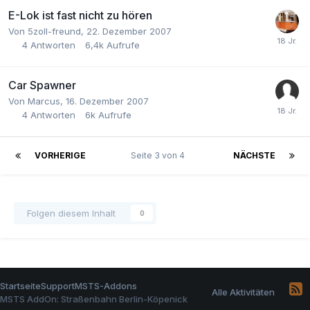
E-Lok ist fast nicht zu hören
Von
5zoll-freund
,
22. Dezember 2007
4
Antworten
6,4k
Aufrufe
Car Spawner
Von
Marcus
,
16. Dezember 2007
4
Antworten
6k
Aufrufe
VORHERIGE
Seite 3 von 4
NÄCHSTE
Folgen diesem Inhalt
0
Startseite
Support
MSTS-Addons
Alle Aktivitäten
MSTS AddOn: Straßenbahn Berlin-Köpenick